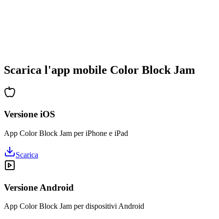
•
Complessità crescente
•
Introduzione di nuove meccaniche
•
Sfide basate sul tempo
•
Sistema di obiettivi
Scarica l'app mobile Color Block Jam
Versione iOS
App Color Block Jam per iPhone e iPad
Scarica
Versione Android
App Color Block Jam per dispositivi Android