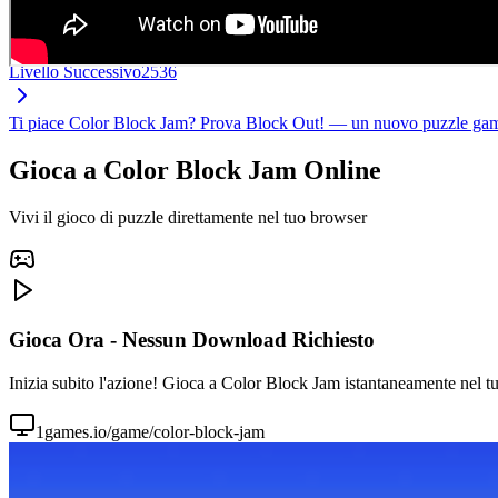
Livello Successivo
2536
Ti piace Color Block Jam? Prova Block Out! — un nuovo puzzle game co
Gioca a Color Block Jam Online
Vivi il gioco di puzzle direttamente nel tuo browser
Gioca Ora - Nessun Download Richiesto
Inizia subito l'azione! Gioca a Color Block Jam istantaneamente nel tu
1games.io/game/color-block-jam