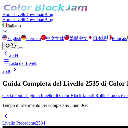
Home
Livelli
Download
Blog
Home
Livelli
Download
Blog
Italiano
English
German
中文简体
繁體中文
日本語
Français
2534
Lista dei Livelli
2536
Guida Completa del Livello 2535 di Color
Gecko Out - Il gioco fratello di Color Block Jam di Rollic Games è ora 
Tempo di riferimento per completare
:
5
min
0
sec
Livello Precedente
2534