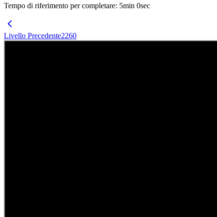
Tempo di riferimento per completare
:
5
min
0
sec
Livello Precedente
2260