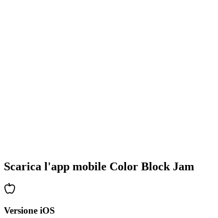
•
Design colorati dei blocchi
•
Animazioni fluide
•
Feedback visivo chiaro
•
Interfaccia utente raffinata
•
Complessità crescente
•
Introduzione di nuove meccaniche
•
Sfide basate sul tempo
•
Sistema di obiettivi
Scarica l'app mobile Color Block Jam
Versione iOS