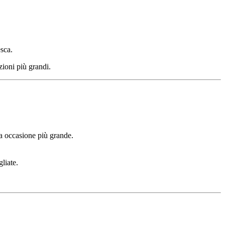
esca.
zioni più grandi.
a occasione più grande.
liate.