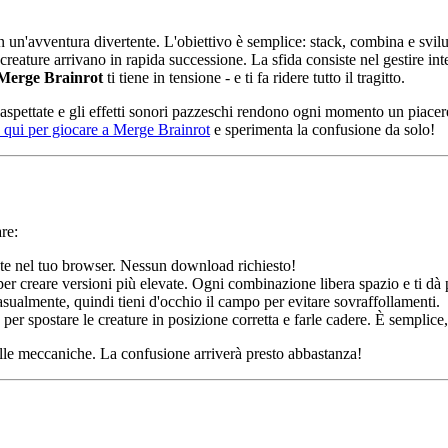
un'avventura divertente. L'obiettivo è semplice: stack, combina e svilup
ature arrivano in rapida successione. La sfida consiste nel gestire intel
Merge Brainrot
ti tiene in tensione - e ti fa ridere tutto il tragitto.
 inaspettate e gli effetti sonori pazzeschi rendono ogni momento un piac
 qui per giocare a Merge Brainrot
e sperimenta la confusione da solo!
re:
ente nel tuo browser. Nessun download richiesto!
 per creare versioni più elevate. Ogni combinazione libera spazio e ti dà
sualmente, quindi tieni d'occhio il campo per evitare sovraffollamenti.
 per spostare le creature in posizione corretta e farle cadere. È semplic
elle meccaniche. La confusione arriverà presto abbastanza!