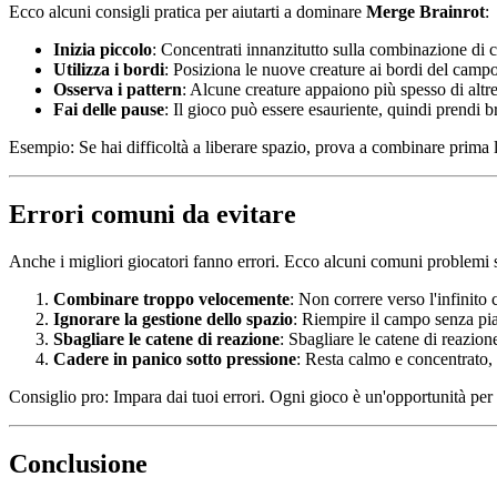
Ecco alcuni consigli pratica per aiutarti a dominare
Merge Brainrot
:
Inizia piccolo
: Concentrati innanzitutto sulla combinazione di c
Utilizza i bordi
: Posiziona le nuove creature ai bordi del campo
Osserva i pattern
: Alcune creature appaiono più spesso di altre
Fai delle pause
: Il gioco può essere esauriente, quindi prendi b
Esempio: Se hai difficoltà a liberare spazio, prova a combinare prima l
Errori comuni da evitare
Anche i migliori giocatori fanno errori. Ecco alcuni comuni problemi s
Combinare troppo velocemente
: Non correre verso l'infinit
Ignorare la gestione dello spazio
: Riempire il campo senza pia
Sbagliare le catene di reazione
: Sbagliare le catene di reazione
Cadere in panico sotto pressione
: Resta calmo e concentrato, 
Consiglio pro: Impara dai tuoi errori. Ogni gioco è un'opportunità per m
Conclusione