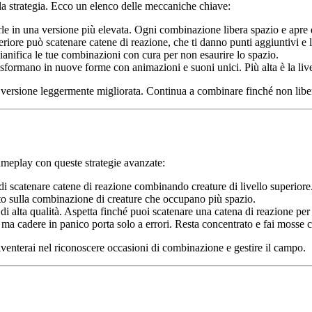
lla strategia. Ecco un elenco delle meccaniche chiave:
le in una versione più elevata. Ogni combinazione libera spazio e apre d
eriore può scatenare catene di reazione, che ti danno punti aggiuntivi e 
ianifica le tue combinazioni con cura per non esaurire lo spazio.
sformano in nuove forme con animazioni e suoni unici. Più alta è la livell
ersione leggermente migliorata. Continua a combinare finché non liberi 
gameplay con queste strategie avanzate:
di scatenare catene di reazione combinando creature di livello superiore
tto sulla combinazione di creature che occupano più spazio.
di alta qualità. Aspetta finché puoi scatenare una catena di reazione pe
 ma cadere in panico porta solo a errori. Resta concentrato e fai mosse 
iventerai nel riconoscere occasioni di combinazione e gestire il campo.