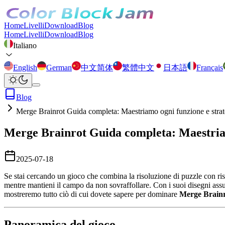
Home
Livelli
Download
Blog
Home
Livelli
Download
Blog
Italiano
English
German
中文简体
繁體中文
日本語
Français
Blog
Merge Brainrot Guida completa: Maestriamo ogni funzione e strat
Merge Brainrot Guida completa: Maestriam
2025-07-18
Se stai cercando un gioco che combina la risoluzione di puzzle con ris
mentre mantieni il campo da non sovraffollare. Con i suoi disegni assur
mostreremo tutto ciò di cui dovete sapere per dominare
Merge Brain
Panoramica del gioco