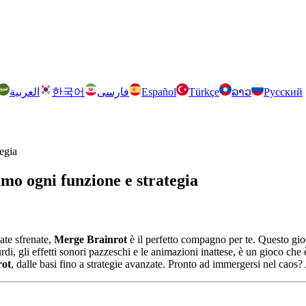
العربية
한국어
فارسی
Español
Türkçe
ລາວ
Русский
egia
o ogni funzione e strategia
ate sfrenate,
Merge Brainrot
è il perfetto compagno per te. Questo gioc
di, gli effetti sonori pazzeschi e le animazioni inattese, è un gioco che
rot
, dalle basi fino a strategie avanzate. Pronto ad immergersi nel caos