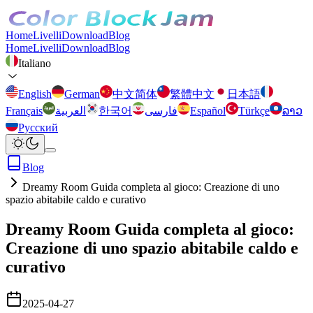
Home
Livelli
Download
Blog
Home
Livelli
Download
Blog
Italiano
English
German
中文简体
繁體中文
日本語
Français
العربية
한국어
فارسی
Español
Türkçe
ລາວ
Русский
Blog
Dreamy Room Guida completa al gioco: Creazione di uno
spazio abitabile caldo e curativo
Dreamy Room Guida completa al gioco:
Creazione di uno spazio abitabile caldo e
curativo
2025-04-27