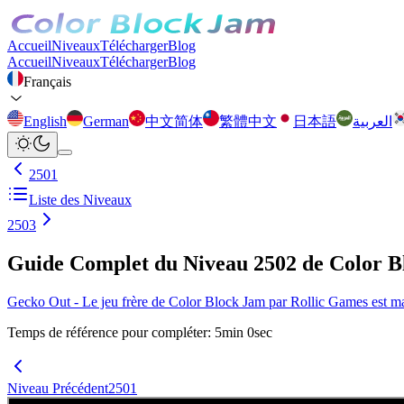
Accueil
Niveaux
Télécharger
Blog
Accueil
Niveaux
Télécharger
Blog
Français
English
German
中文简体
繁體中文
日本語
العربية
2501
Liste des Niveaux
2503
Guide Complet du Niveau 2502 de Color 
Gecko Out - Le jeu frère de Color Block Jam par Rollic Games est main
Temps de référence pour compléter
:
5
min
0
sec
Niveau Précédent
2501