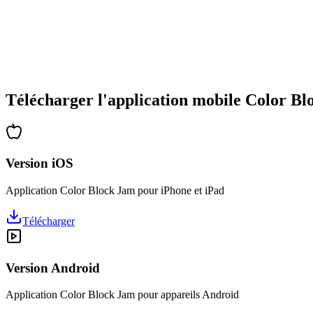
•
Complexité croissante
•
Introduction de nouvelles mécaniques
•
Défis chronométrés
•
Système de succès
Télécharger l'application mobile Color B
Version iOS
Application Color Block Jam pour iPhone et iPad
Télécharger
Version Android
Application Color Block Jam pour appareils Android