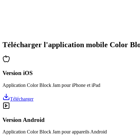
•
Complexité croissante
•
Introduction de nouvelles mécaniques
•
Défis chronométrés
•
Système de succès
Télécharger l'application mobile Color B
Version iOS
Application Color Block Jam pour iPhone et iPad
Télécharger
Version Android
Application Color Block Jam pour appareils Android