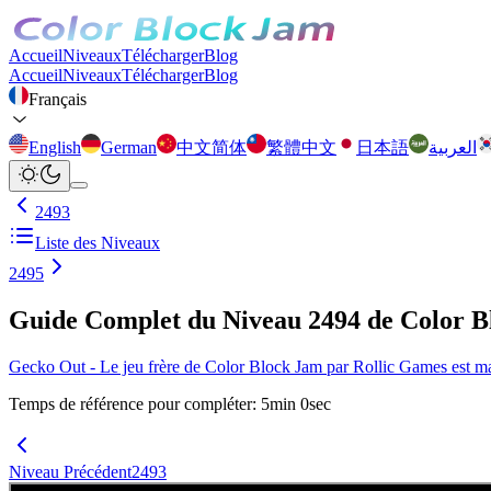
Accueil
Niveaux
Télécharger
Blog
Accueil
Niveaux
Télécharger
Blog
Français
English
German
中文简体
繁體中文
日本語
العربية
2493
Liste des Niveaux
2495
Guide Complet du Niveau 2494 de Color 
Gecko Out - Le jeu frère de Color Block Jam par Rollic Games est main
Temps de référence pour compléter
:
5
min
0
sec
Niveau Précédent
2493