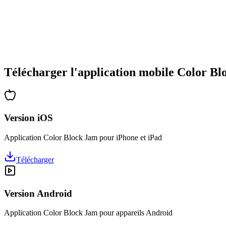
•
Complexité croissante
•
Introduction de nouvelles mécaniques
•
Défis chronométrés
•
Système de succès
Télécharger l'application mobile Color B
Version iOS
Application Color Block Jam pour iPhone et iPad
Télécharger
Version Android
Application Color Block Jam pour appareils Android