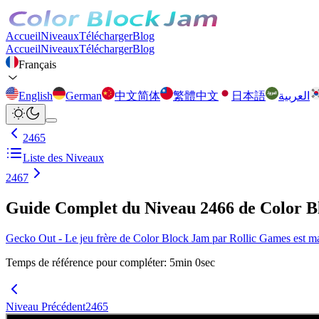
Accueil
Niveaux
Télécharger
Blog
Accueil
Niveaux
Télécharger
Blog
Français
English
German
中文简体
繁體中文
日本語
العربية
2465
Liste des Niveaux
2467
Guide Complet du Niveau 2466 de Color 
Gecko Out - Le jeu frère de Color Block Jam par Rollic Games est main
Temps de référence pour compléter
:
5
min
0
sec
Niveau Précédent
2465