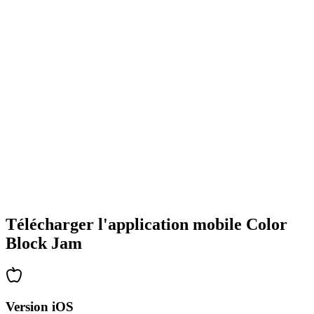
•
Designs de blocs colorés
•
Animations fluides
•
Retour visuel clair
•
Interface utilisateur raffinée
•
Complexité croissante
•
Introduction de nouvelles mécaniques
•
Défis chronométrés
•
Système de succès
Télécharger l'application mobile Color
Block Jam
Version iOS