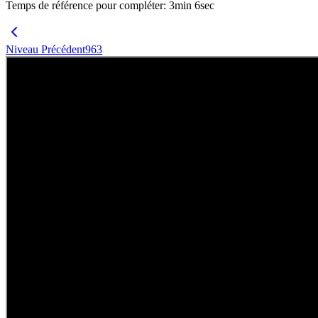
Temps de référence pour compléter
:
3
min
6
sec
Niveau Précédent
963