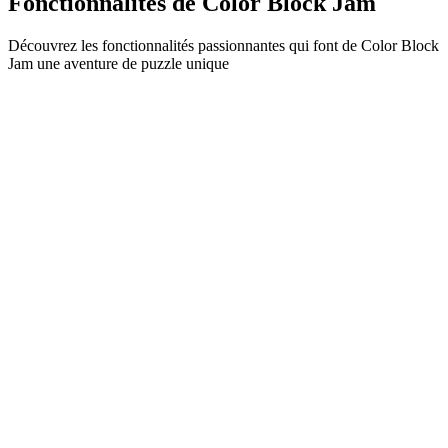
Fonctionnalités de Color Block Jam
Découvrez les fonctionnalités passionnantes qui font de Color Block
Jam une aventure de puzzle unique
•
Mécanique de glissement simple pour un gameplay fluide
•
Courbe de difficulté progressive
•
Profondeur stratégique qui évolue à chaque niveau
•
Retour instantané et correspondances satisfaisantes
•
Système de portes à correspondance de couleurs
•
Positionnement stratégique des blocs
•
Multiples chemins de solution
•
Défis créatifs avec obstacles