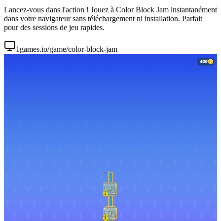
Lancez-vous dans l'action ! Jouez à Color Block Jam instantanément
dans votre navigateur sans téléchargement ni installation. Parfait
pour des sessions de jeu rapides.
1games.io/game/color-block-jam