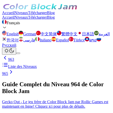
Accueil
Niveaux
Télécharger
Blog
Accueil
Niveaux
Télécharger
Blog
Français
English
German
中文简体
繁體中文
日本語
العربية
한국어
فارسی
Italiano
Español
Türkçe
ລາວ
Русский
963
Liste des Niveaux
965
Guide Complet du Niveau 964 de Color
Block Jam
Gecko Out - Le jeu frère de Color Block Jam par Rollic Games est
maintenant en ligne! Cliquez ici pour plus de détails.