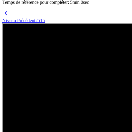
Temps de référence pour compléter
:
5
min
0
sec
Niveau Précédent
2515