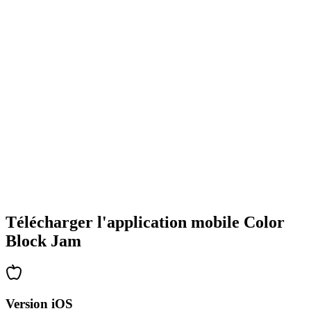
•
Designs de blocs colorés
•
Animations fluides
•
Retour visuel clair
•
Interface utilisateur raffinée
•
Complexité croissante
•
Introduction de nouvelles mécaniques
•
Défis chronométrés
•
Système de succès
Télécharger l'application mobile Color
Block Jam
Version iOS