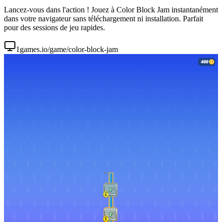
Lancez-vous dans l'action ! Jouez à Color Block Jam instantanément
dans votre navigateur sans téléchargement ni installation. Parfait
pour des sessions de jeu rapides.
1games.io/game/color-block-jam