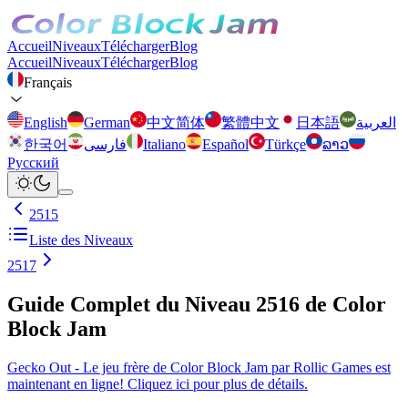
Accueil
Niveaux
Télécharger
Blog
Accueil
Niveaux
Télécharger
Blog
Français
English
German
中文简体
繁體中文
日本語
العربية
한국어
فارسی
Italiano
Español
Türkçe
ລາວ
Русский
2515
Liste des Niveaux
2517
Guide Complet du Niveau 2516 de Color
Block Jam
Gecko Out - Le jeu frère de Color Block Jam par Rollic Games est
maintenant en ligne! Cliquez ici pour plus de détails.