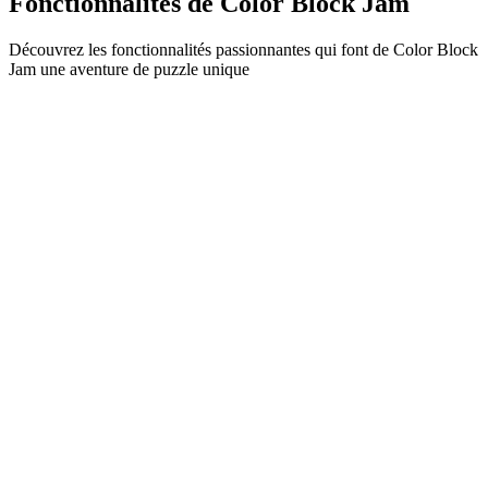
Fonctionnalités de Color Block Jam
Découvrez les fonctionnalités passionnantes qui font de Color Block
Jam une aventure de puzzle unique
•
Mécanique de glissement simple pour un gameplay fluide
•
Courbe de difficulté progressive
•
Profondeur stratégique qui évolue à chaque niveau
•
Retour instantané et correspondances satisfaisantes
•
Système de portes à correspondance de couleurs
•
Positionnement stratégique des blocs
•
Multiples chemins de solution
•
Défis créatifs avec obstacles