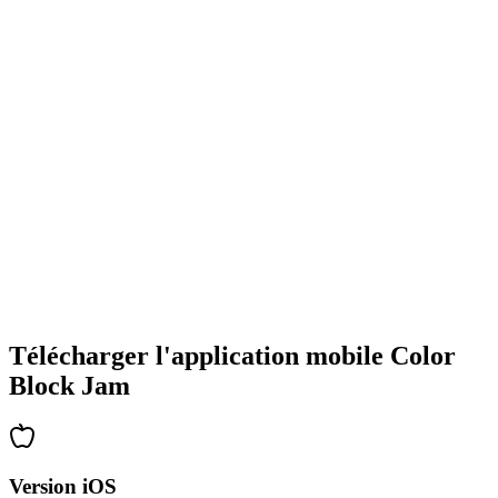
•
Designs de blocs colorés
•
Animations fluides
•
Retour visuel clair
•
Interface utilisateur raffinée
•
Complexité croissante
•
Introduction de nouvelles mécaniques
•
Défis chronométrés
•
Système de succès
Télécharger l'application mobile Color
Block Jam
Version iOS