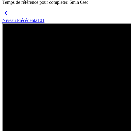
Temps de référence pour compléter
:
5
min
0
sec
Niveau Précédent
2101