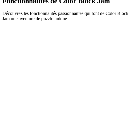
Fonctionnalités de Color Block Jam
Découvrez les fonctionnalités passionnantes qui font de Color Block
Jam une aventure de puzzle unique
•
Mécanique de glissement simple pour un gameplay fluide
•
Courbe de difficulté progressive
•
Profondeur stratégique qui évolue à chaque niveau
•
Retour instantané et correspondances satisfaisantes
•
Système de portes à correspondance de couleurs
•
Positionnement stratégique des blocs
•
Multiples chemins de solution
•
Défis créatifs avec obstacles