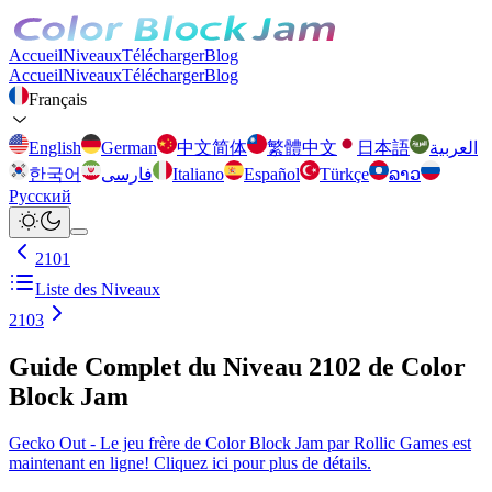
Accueil
Niveaux
Télécharger
Blog
Accueil
Niveaux
Télécharger
Blog
Français
English
German
中文简体
繁體中文
日本語
العربية
한국어
فارسی
Italiano
Español
Türkçe
ລາວ
Русский
2101
Liste des Niveaux
2103
Guide Complet du Niveau 2102 de Color
Block Jam
Gecko Out - Le jeu frère de Color Block Jam par Rollic Games est
maintenant en ligne! Cliquez ici pour plus de détails.