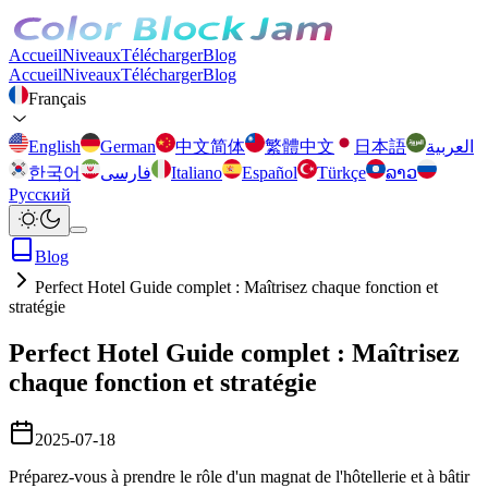
Accueil
Niveaux
Télécharger
Blog
Accueil
Niveaux
Télécharger
Blog
Français
English
German
中文简体
繁體中文
日本語
العربية
한국어
فارسی
Italiano
Español
Türkçe
ລາວ
Русский
Blog
Perfect Hotel Guide complet : Maîtrisez chaque fonction et
stratégie
Perfect Hotel Guide complet : Maîtrisez
chaque fonction et stratégie
2025-07-18
Préparez-vous à prendre le rôle d'un magnat de l'hôtellerie et à bâtir