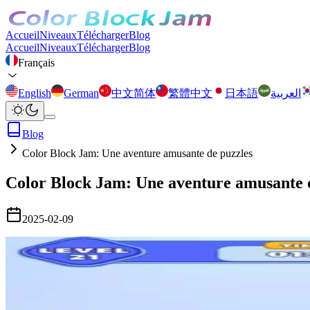
Accueil
Niveaux
Télécharger
Blog
Accueil
Niveaux
Télécharger
Blog
Français
English
German
中文简体
繁體中文
日本語
العربية
Blog
Color Block Jam: Une aventure amusante de puzzles
Color Block Jam: Une aventure amusante 
2025-02-09