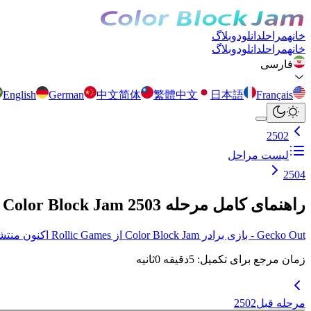
خانه
مراحل
دانلود
وبلاگ
خانه
مراحل
دانلود
وبلاگ
فارسی
English
German
中文简体
繁體中文
日本語
Français
2502
لیست مراحل
2504
راهنمای کامل مرحله 2503 Color Block Jam
Gecko Out - بازی برادر Color Block Jam از Rollic Games اکنون منتشر شد! برای جزئیات بیشتر اینجا کلیک کنید.
زمان مرجع برای تکمیل
:
5
دقیقه
0
ثانیه
مرحله قبل
2502