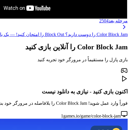
مرحله بعد
2504
Color Block Jam را دوست دارید؟ Block Out را امتحان کنید! — یک بازی پازل جدید با همان لذت تطبیق بلوک‌ها، مکانیک بهبودیافته و مراحل هیجان‌انگیزتر! ←
Color Block Jam را آنلاین بازی کنید
بازی پازل را مستقیماً در مرورگر خود تجربه کنید
اکنون بازی کنید - نیازی به دانلود نیست
فوراً وارد عمل شوید! Color Block Jam را بلافاصله در مرورگر خود بدون دانلود یا نصب بازی کنید. برای جلسات بازی سریع عالی است.
1games.io/game/color-block-jam