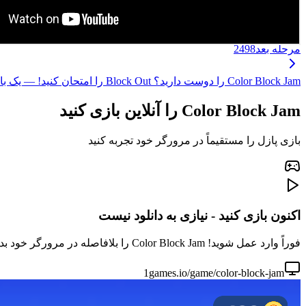
مرحله بعد
2498
Color Block Jam را دوست دارید؟ Block Out را امتحان کنید! — یک بازی پازل جدید با همان لذت تطبیق بلوک‌ها، مکانیک بهبودیافته و مراحل هیجان‌انگیزتر! ←
Color Block Jam را آنلاین بازی کنید
بازی پازل را مستقیماً در مرورگر خود تجربه کنید
اکنون بازی کنید - نیازی به دانلود نیست
فوراً وارد عمل شوید! Color Block Jam را بلافاصله در مرورگر خود بدون دانلود یا نصب بازی کنید. برای جلسات بازی سریع عالی است.
1games.io/game/color-block-jam