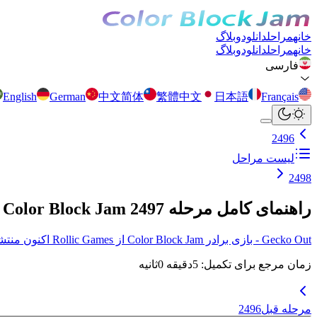
خانه
مراحل
دانلود
وبلاگ
خانه
مراحل
دانلود
وبلاگ
فارسی
English
German
中文简体
繁體中文
日本語
Français
2496
لیست مراحل
2498
راهنمای کامل مرحله 2497 Color Block Jam
Gecko Out - بازی برادر Color Block Jam از Rollic Games اکنون منتشر شد! برای جزئیات بیشتر اینجا کلیک کنید.
زمان مرجع برای تکمیل
:
5
دقیقه
0
ثانیه
مرحله قبل
2496