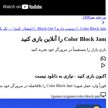
مرحله بعد
2490
Color Block Jam را دوست دارید؟ Block Out را امتحان کنید! — یک بازی پازل جدید با همان لذت تطبیق بلوک‌ها، مکانیک بهبودیافته و مراحل هیجان‌انگیزتر! ←
Color Block Jam را آنلاین بازی کنید
بازی پازل را مستقیماً در مرورگر خود تجربه کنید
اکنون بازی کنید - نیازی به دانلود نیست
فوراً وارد عمل شوید! Color Block Jam را بلافاصله در مرورگر خود بدون دانلود یا نصب بازی کنید. برای جلسات بازی سریع عالی است.
1games.io/game/color-block-jam