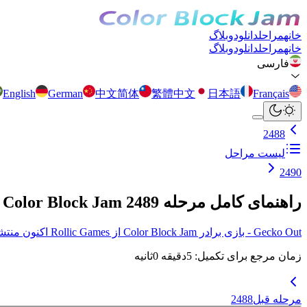
خانه
مراحل
دانلود
وبلاگ
خانه
مراحل
دانلود
وبلاگ
فارسی
English
German
中文简体
繁體中文
日本語
Français
2488
لیست مراحل
2490
راهنمای کامل مرحله 2489 Color Block Jam
Gecko Out - بازی برادر Color Block Jam از Rollic Games اکنون منتشر شد! برای جزئیات بیشتر اینجا کلیک کنید.
زمان مرجع برای تکمیل
:
5
دقیقه
0
ثانیه
مرحله قبل
2488