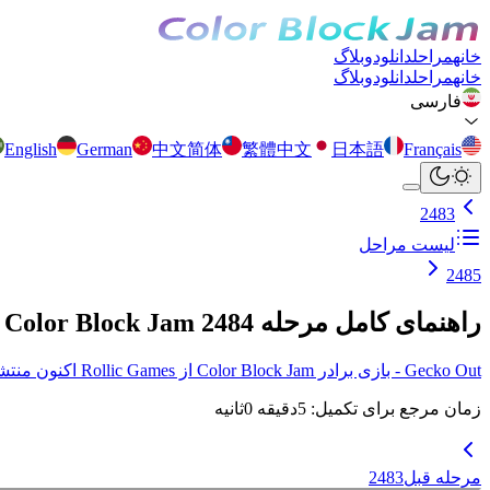
خانه
مراحل
دانلود
وبلاگ
خانه
مراحل
دانلود
وبلاگ
فارسی
English
German
中文简体
繁體中文
日本語
Français
2483
لیست مراحل
2485
راهنمای کامل مرحله 2484 Color Block Jam
Gecko Out - بازی برادر Color Block Jam از Rollic Games اکنون منتشر شد! برای جزئیات بیشتر اینجا کلیک کنید.
زمان مرجع برای تکمیل
:
5
دقیقه
0
ثانیه
مرحله قبل
2483