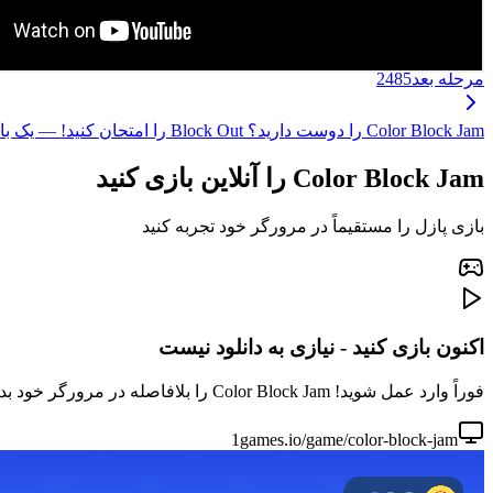
مرحله بعد
2485
Color Block Jam را دوست دارید؟ Block Out را امتحان کنید! — یک بازی پازل جدید با همان لذت تطبیق بلوک‌ها، مکانیک بهبودیافته و مراحل هیجان‌انگیزتر! ←
Color Block Jam را آنلاین بازی کنید
بازی پازل را مستقیماً در مرورگر خود تجربه کنید
اکنون بازی کنید - نیازی به دانلود نیست
فوراً وارد عمل شوید! Color Block Jam را بلافاصله در مرورگر خود بدون دانلود یا نصب بازی کنید. برای جلسات بازی سریع عالی است.
1games.io/game/color-block-jam