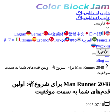
خانه
مراحل
دانلود
وبلاگ
خانه
مراحل
دانلود
وبلاگ
فارسی
English
German
中文简体
繁體中文
日本語
Français
العربية
ລາວ
Türkçe
Español
Italiano
한국어
Русский
Blog
Man Runner 2048 برای شروع者: اولین قدم‌های شما به سمت
موفقیت
Man Runner 2048 برای شروع者: اولین
قدم‌های شما به سمت موفقیت
2025-07-18