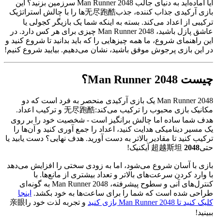
آیا آماده‌اید به دنیای جالب Man Runner 2048 سرزمین بزنید؟ این
بازی آرکیدی جذاب کننده، جذب无尽跑酷‌ها را با چالش استراتژیک
ترکیبی از اعداد می‌کند. بسته به اینکه شما یک بازیگر کجولی یا
عاشق پازل باشید، Man Runner 2048 چیزی برای هر کس دارد. در
این راهنمای شروع، ما همه چیزهایی را که باید بدانید تا شروع کنید و
در این بازی پرجوش موفق باشید، نشان می‌دهیم. بیایید شروع کنیم!
چیست Man Runner 2048؟
Man Runner 2048 یک بازی آرکیدی منحصر به فرد است که دو
مکانیک بازی محبوب را ترکیب می‌کند:无尽跑酷 و ترکیب اعداد.
هدف شما ساده اما چالش برانگیز است - شخصیت خود را بر روی
یک مسیر دینامیکی هدایت کنید، اعداد را جمع آوری کنید و آن‌ها را
ترکیب کنید تا مقادیر بالاتر به دست آورید. هدف نهایی؟ دست یابید یا
حتی超越斯坦
2048
آیکنیک!
بازی با آسان شروع می‌شود، اما به زودی سختی را افزایش می‌دهد
با وارد کردن سرعت‌های بالاتر و تعداد بیشتری از مانع‌ها. با
کنترل‌های آنی و سطوح پیشرفته، Man Runner 2048 به گونه‌ای
طراحی شده است که شما را برای ساعت‌ها به خود بکشد.
اینجا
کلیک کنید تا Man Runner 2048 بازی کنید
و تجربه لذت خود را亲眼
ببینید!