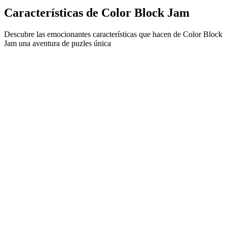
Características de Color Block Jam
Descubre las emocionantes características que hacen de Color Block
Jam una aventura de puzles única
•
Mecánica de deslizamiento simple para un juego fluido
•
Curva de dificultad progresiva
•
Profundidad estratégica que crece con cada nivel
•
Retroalimentación instantánea y coincidencias satisfactorias
•
Sistema de puertas de combinación de colores
•
Posicionamiento estratégico de bloques
•
Múltiples caminos de solución
•
Desafíos creativos con obstáculos