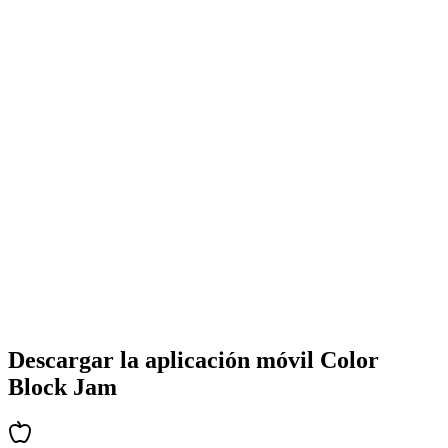
•
Diseños coloridos de bloques
•
Animaciones suaves
•
Retroalimentación visual clara
•
Interfaz de usuario pulida
•
Complejidad creciente
•
Introducción de nuevas mecánicas
•
Desafíos basados en tiempo
•
Sistema de logros
Descargar la aplicación móvil Color
Block Jam