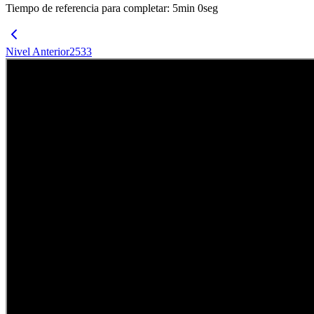
Tiempo de referencia para completar
:
5
min
0
seg
Nivel Anterior
2533