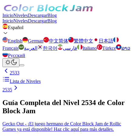
Inicio
Niveles
Descargar
Blog
Inicio
Niveles
Descargar
Blog
Español
English
German
中文简体
繁體中文
日本語
Français
العربية
한국어
فارسی
Italiano
Türkçe
ລາວ
Русский
2533
Lista de Niveles
2535
Guía Completa del Nivel 2534 de Color
Block Jam
Gecko Out - ¡El juego hermano de Color Block Jam de Rollic
Games ya está disponible! Haz clic aquí para más detalles.