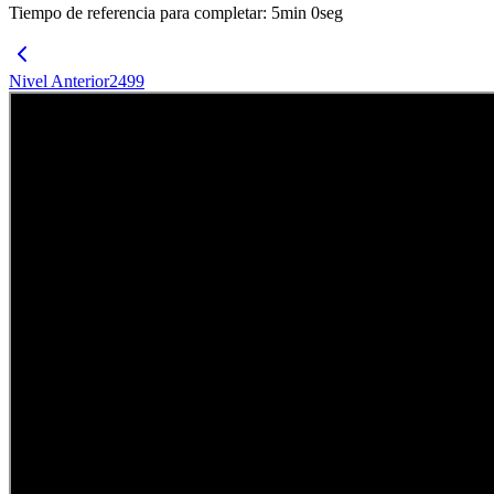
Tiempo de referencia para completar
:
5
min
0
seg
Nivel Anterior
2499