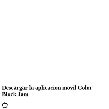
•
Diseños coloridos de bloques
•
Animaciones suaves
•
Retroalimentación visual clara
•
Interfaz de usuario pulida
•
Complejidad creciente
•
Introducción de nuevas mecánicas
•
Desafíos basados en tiempo
•
Sistema de logros
Descargar la aplicación móvil Color
Block Jam