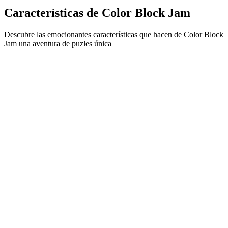
Características de Color Block Jam
Descubre las emocionantes características que hacen de Color Block
Jam una aventura de puzles única
•
Mecánica de deslizamiento simple para un juego fluido
•
Curva de dificultad progresiva
•
Profundidad estratégica que crece con cada nivel
•
Retroalimentación instantánea y coincidencias satisfactorias
•
Sistema de puertas de combinación de colores
•
Posicionamiento estratégico de bloques
•
Múltiples caminos de solución
•
Desafíos creativos con obstáculos