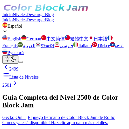
Inicio
Niveles
Descargar
Blog
Inicio
Niveles
Descargar
Blog
Español
English
German
中文简体
繁體中文
日本語
Français
العربية
한국어
فارسی
Italiano
Türkçe
ລາວ
Русский
2499
Lista de Niveles
2501
Guía Completa del Nivel 2500 de Color
Block Jam
Gecko Out - ¡El juego hermano de Color Block Jam de Rollic
Games ya está disponible! Haz clic aquí para más detalles.