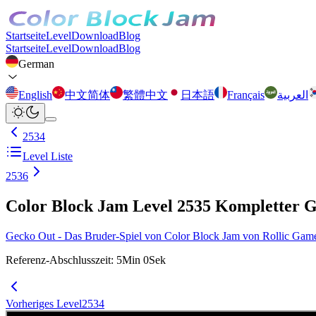
Startseite
Level
Download
Blog
Startseite
Level
Download
Blog
German
English
中文简体
繁體中文
日本語
Français
العربية
2534
Level Liste
2536
Color Block Jam Level 2535 Kompletter 
Gecko Out - Das Bruder-Spiel von Color Block Jam von Rollic Games ist
Referenz-Abschlusszeit
:
5
Min
0
Sek
Vorheriges Level
2534