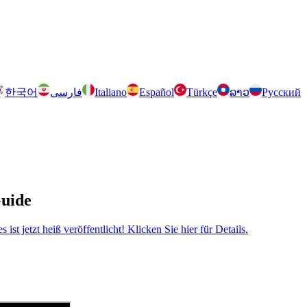
한국어
فارسی
Italiano
Español
Türkçe
ລາວ
Русский
Guide
 jetzt heiß veröffentlicht! Klicken Sie hier für Details.