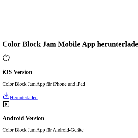
•
Zunehmende Komplexität
•
Einführung neuer Mechaniken
•
Zeitbasierte Herausforderungen
•
Achievements-System
Color Block Jam Mobile App herunterlad
iOS Version
Color Block Jam App für iPhone und iPad
Herunterladen
Android Version
Color Block Jam App für Android-Geräte