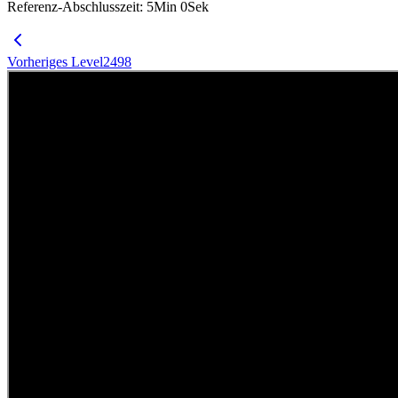
Referenz-Abschlusszeit
:
5
Min
0
Sek
Vorheriges Level
2498