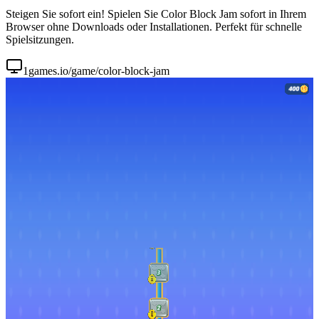
Steigen Sie sofort ein! Spielen Sie Color Block Jam sofort in Ihrem
Browser ohne Downloads oder Installationen. Perfekt für schnelle
Spielsitzungen.
1games.io/game/color-block-jam