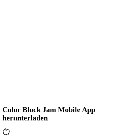
•
Farbenfrohe Block-Designs
•
Flüssige Animationen
•
Klares visuelles Feedback
•
Polierte Benutzeroberfläche
•
Zunehmende Komplexität
•
Einführung neuer Mechaniken
•
Zeitbasierte Herausforderungen
•
Achievements-System
Color Block Jam Mobile App
herunterladen