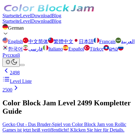
Startseite
Level
Download
Blog
Startseite
Level
Download
Blog
German
English
中文简体
繁體中文
日本語
Français
العربية
한국어
فارسی
Italiano
Español
Türkçe
ລາວ
Русский
2498
Level Liste
2500
Color Block Jam Level 2499 Kompletter
Guide
Gecko Out - Das Bruder-Spiel von Color Block Jam von Rollic
Games ist jetzt heiß veröffentlicht! Klicken Sie hier für Details.