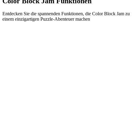
Color Block Jam Funktionen
Entdecken Sie die spannenden Funktionen, die Color Block Jam zu
einem einzigartigen Puzzle-Abenteuer machen
•
Einfache Gleitmechanik für flüssiges Gameplay
•
Progressive Schwierigkeitskurve
•
Strategische Tiefe, die mit jedem Level wächst
•
Sofortiges Feedback und befriedigende Block-Matches
•
Farbabstimmungstür-System
•
Strategische Blockpositionierung
•
Multiple Lösungswege
•
Kreative Hindernis-Herausforderungen