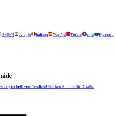
한국어
فارسی
Italiano
Español
Türkçe
ລາວ
Русский
Guide
 jetzt heiß veröffentlicht! Klicken Sie hier für Details.