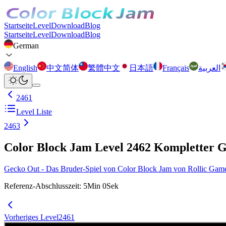
Startseite
Level
Download
Blog
Startseite
Level
Download
Blog
German
English
中文简体
繁體中文
日本語
Français
العربية
2461
Level Liste
2463
Color Block Jam Level 2462 Kompletter 
Gecko Out - Das Bruder-Spiel von Color Block Jam von Rollic Games ist
Referenz-Abschlusszeit
:
5
Min
0
Sek
Vorheriges Level
2461