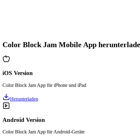
•
Zunehmende Komplexität
•
Einführung neuer Mechaniken
•
Zeitbasierte Herausforderungen
•
Achievements-System
Color Block Jam Mobile App herunterlad
iOS Version
Color Block Jam App für iPhone und iPad
Herunterladen
Android Version
Color Block Jam App für Android-Geräte