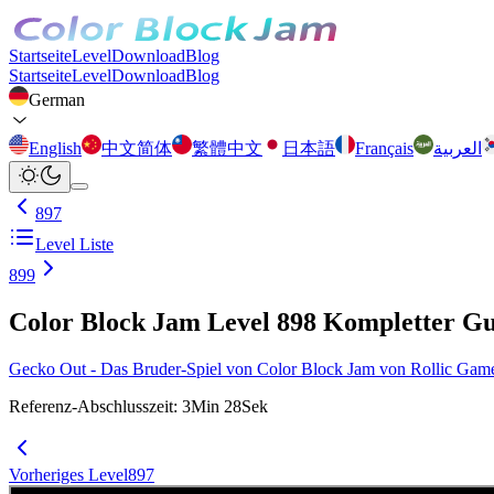
Startseite
Level
Download
Blog
Startseite
Level
Download
Blog
German
English
中文简体
繁體中文
日本語
Français
العربية
897
Level Liste
899
Color Block Jam Level 898 Kompletter G
Gecko Out - Das Bruder-Spiel von Color Block Jam von Rollic Games ist
Referenz-Abschlusszeit
:
3
Min
28
Sek
Vorheriges Level
897