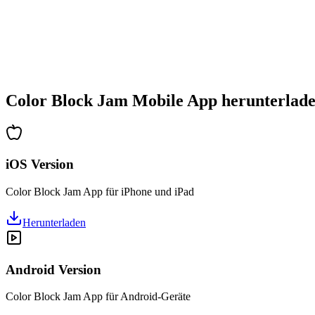
•
Zunehmende Komplexität
•
Einführung neuer Mechaniken
•
Zeitbasierte Herausforderungen
•
Achievements-System
Color Block Jam Mobile App herunterlad
iOS Version
Color Block Jam App für iPhone und iPad
Herunterladen
Android Version
Color Block Jam App für Android-Geräte