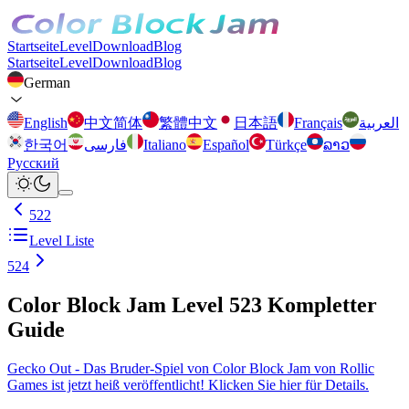
Startseite
Level
Download
Blog
Startseite
Level
Download
Blog
German
English
中文简体
繁體中文
日本語
Français
العربية
한국어
فارسی
Italiano
Español
Türkçe
ລາວ
Русский
522
Level Liste
524
Color Block Jam Level 523 Kompletter
Guide
Gecko Out - Das Bruder-Spiel von Color Block Jam von Rollic
Games ist jetzt heiß veröffentlicht! Klicken Sie hier für Details.