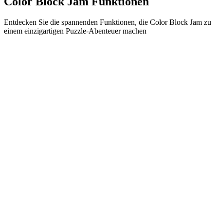
Color Block Jam Funktionen
Entdecken Sie die spannenden Funktionen, die Color Block Jam zu
einem einzigartigen Puzzle-Abenteuer machen
•
Einfache Gleitmechanik für flüssiges Gameplay
•
Progressive Schwierigkeitskurve
•
Strategische Tiefe, die mit jedem Level wächst
•
Sofortiges Feedback und befriedigende Block-Matches
•
Farbabstimmungstür-System
•
Strategische Blockpositionierung
•
Multiple Lösungswege
•
Kreative Hindernis-Herausforderungen