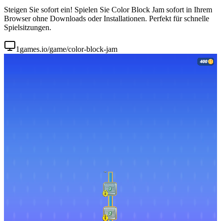
Steigen Sie sofort ein! Spielen Sie Color Block Jam sofort in Ihrem
Browser ohne Downloads oder Installationen. Perfekt für schnelle
Spielsitzungen.
1games.io/game/color-block-jam