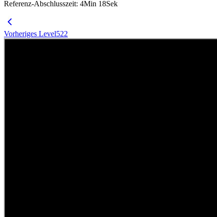
Referenz-Abschlusszeit
:
4
Min
18
Sek
Vorheriges Level
522