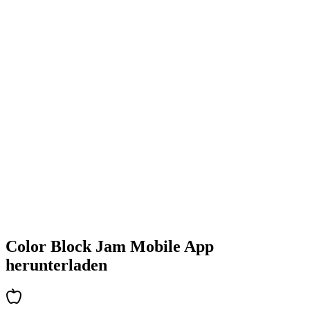
•
Farbenfrohe Block-Designs
•
Flüssige Animationen
•
Klares visuelles Feedback
•
Polierte Benutzeroberfläche
•
Zunehmende Komplexität
•
Einführung neuer Mechaniken
•
Zeitbasierte Herausforderungen
•
Achievements-System
Color Block Jam Mobile App
herunterladen