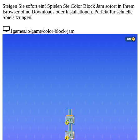
Steigen Sie sofort ein! Spielen Sie Color Block Jam sofort in Ihrem
Browser ohne Downloads oder Installationen. Perfekt für schnelle
Spielsitzungen.
1games.io/game/color-block-jam