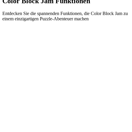
Color Block Jam Funktionen
Entdecken Sie die spannenden Funktionen, die Color Block Jam zu
einem einzigartigen Puzzle-Abenteuer machen
•
Einfache Gleitmechanik für flüssiges Gameplay
•
Progressive Schwierigkeitskurve
•
Strategische Tiefe, die mit jedem Level wächst
•
Sofortiges Feedback und befriedigende Block-Matches
•
Farbabstimmungstür-System
•
Strategische Blockpositionierung
•
Multiple Lösungswege
•
Kreative Hindernis-Herausforderungen