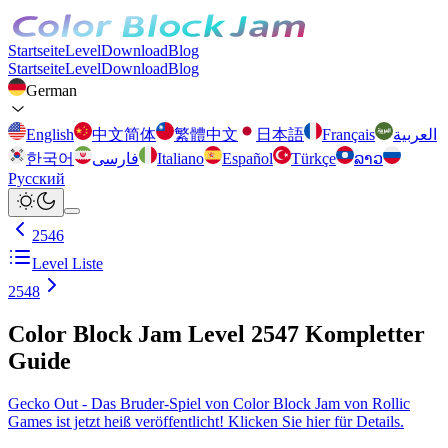
Startseite
Level
Download
Blog
Startseite
Level
Download
Blog
German
English
中文简体
繁體中文
日本語
Français
العربية
한국어
فارسی
Italiano
Español
Türkçe
ລາວ
Русский
2546
Level Liste
2548
Color Block Jam Level 2547 Kompletter
Guide
Gecko Out - Das Bruder-Spiel von Color Block Jam von Rollic
Games ist jetzt heiß veröffentlicht! Klicken Sie hier für Details.