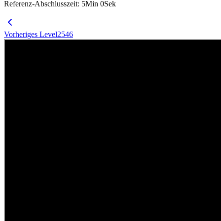
Referenz-Abschlusszeit
:
5
Min
0
Sek
Vorheriges Level
2546