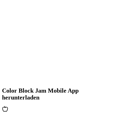
•
Farbenfrohe Block-Designs
•
Flüssige Animationen
•
Klares visuelles Feedback
•
Polierte Benutzeroberfläche
•
Zunehmende Komplexität
•
Einführung neuer Mechaniken
•
Zeitbasierte Herausforderungen
•
Achievements-System
Color Block Jam Mobile App
herunterladen