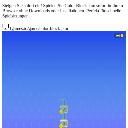
Steigen Sie sofort ein! Spielen Sie Color Block Jam sofort in Ihrem
Browser ohne Downloads oder Installationen. Perfekt für schnelle
Spielsitzungen.
1games.io/game/color-block-jam