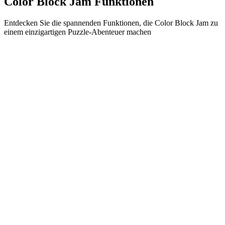
Color Block Jam Funktionen
Entdecken Sie die spannenden Funktionen, die Color Block Jam zu
einem einzigartigen Puzzle-Abenteuer machen
•
Einfache Gleitmechanik für flüssiges Gameplay
•
Progressive Schwierigkeitskurve
•
Strategische Tiefe, die mit jedem Level wächst
•
Sofortiges Feedback und befriedigende Block-Matches
•
Farbabstimmungstür-System
•
Strategische Blockpositionierung
•
Multiple Lösungswege
•
Kreative Hindernis-Herausforderungen