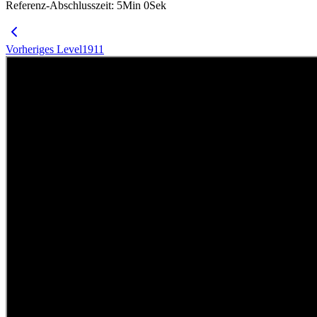
Referenz-Abschlusszeit
:
5
Min
0
Sek
Vorheriges Level
1911