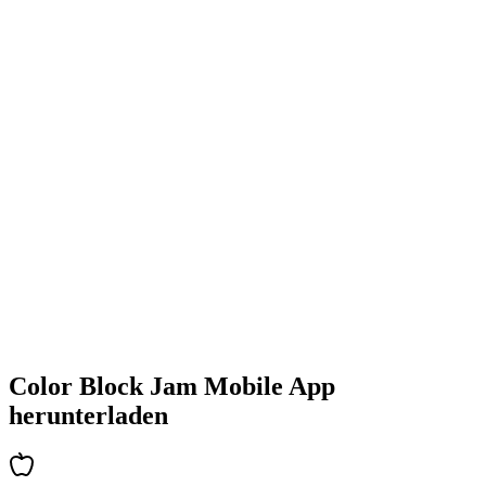
•
Farbenfrohe Block-Designs
•
Flüssige Animationen
•
Klares visuelles Feedback
•
Polierte Benutzeroberfläche
•
Zunehmende Komplexität
•
Einführung neuer Mechaniken
•
Zeitbasierte Herausforderungen
•
Achievements-System
Color Block Jam Mobile App
herunterladen