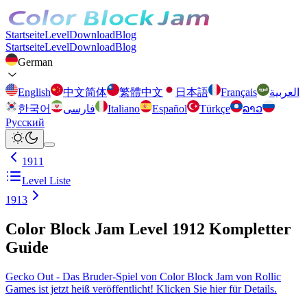
Startseite
Level
Download
Blog
Startseite
Level
Download
Blog
German
English
中文简体
繁體中文
日本語
Français
العربية
한국어
فارسی
Italiano
Español
Türkçe
ລາວ
Русский
1911
Level Liste
1913
Color Block Jam Level 1912 Kompletter
Guide
Gecko Out - Das Bruder-Spiel von Color Block Jam von Rollic
Games ist jetzt heiß veröffentlicht! Klicken Sie hier für Details.