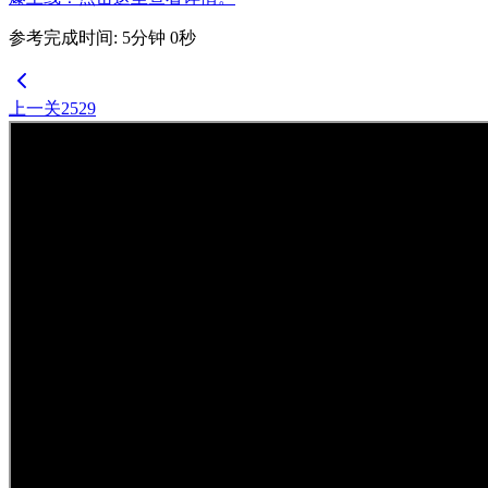
参考完成时间
:
5
分钟
0
秒
上一关
2529