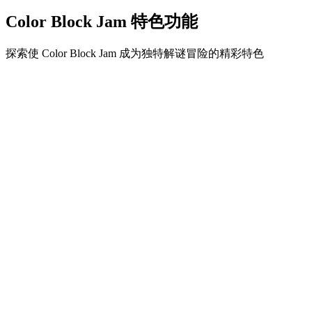
Color Block Jam 特色功能
探索使 Color Block Jam 成为独特解谜冒险的精彩特色
•
简单流畅的滑动机制
•
渐进的难度曲线
•
随关卡提升的策略深度
•
即时反馈和满意的方块匹配
•
颜色匹配门系统
•
策略性方块定位
•
多重解决方案