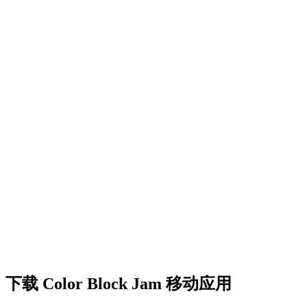
•
创意障碍挑战
•
多彩的方块设计
•
流畅的动画效果
•
清晰的视觉反馈
•
精致的用户界面
•
递增的复杂度
•
新机制的引入
•
基于时间的挑战
•
成就系统
下载 Color Block Jam 移动应用