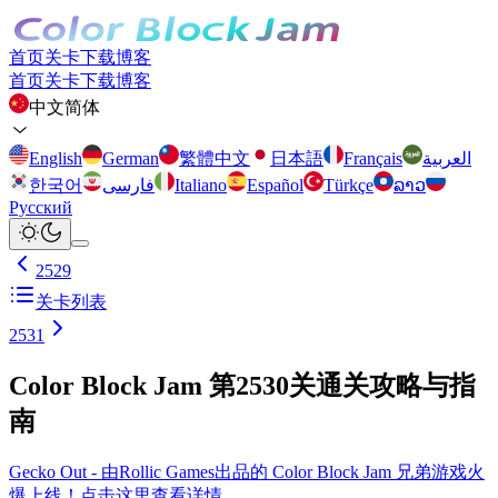
首页
关卡
下载
博客
首页
关卡
下载
博客
中文简体
English
German
繁體中文
日本語
Français
العربية
한국어
فارسی
Italiano
Español
Türkçe
ລາວ
Русский
2529
关卡列表
2531
Color Block Jam 第2530关通关攻略与指
南
Gecko Out - 由Rollic Games出品的 Color Block Jam 兄弟游戏火
爆上线！点击这里查看详情。