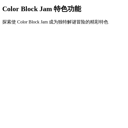
Color Block Jam 特色功能
探索使 Color Block Jam 成为独特解谜冒险的精彩特色
•
简单流畅的滑动机制
•
渐进的难度曲线
•
随关卡提升的策略深度
•
即时反馈和满意的方块匹配
•
颜色匹配门系统
•
策略性方块定位
•
多重解决方案