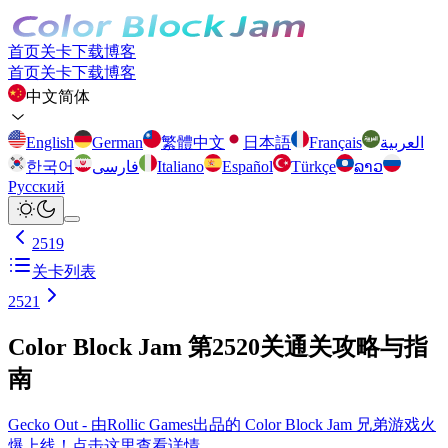
首页
关卡
下载
博客
首页
关卡
下载
博客
中文简体
English
German
繁體中文
日本語
Français
العربية
한국어
فارسی
Italiano
Español
Türkçe
ລາວ
Русский
2519
关卡列表
2521
Color Block Jam 第2520关通关攻略与指
南
Gecko Out - 由Rollic Games出品的 Color Block Jam 兄弟游戏火
爆上线！点击这里查看详情。