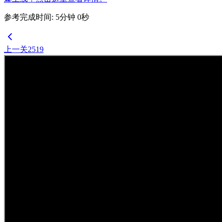
参考完成时间
:
5
分钟
0
秒
上一关
2519