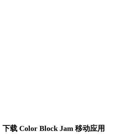
•
创意障碍挑战
•
多彩的方块设计
•
流畅的动画效果
•
清晰的视觉反馈
•
精致的用户界面
•
递增的复杂度
•
新机制的引入
•
基于时间的挑战
•
成就系统
下载 Color Block Jam 移动应用