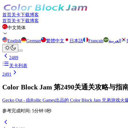
首页
关卡
下载
博客
首页
关卡
下载
博客
中文简体
English
German
繁體中文
日本語
Français
العربية
2489
关卡列表
2491
Color Block Jam 第2490关通关攻略与指
Gecko Out - 由Rollic Games出品的 Color Block Ja
参考完成时间
:
5
分钟
0
秒