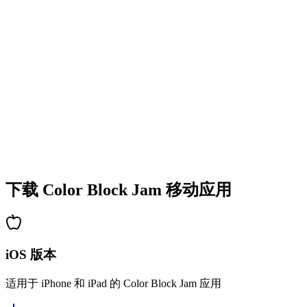
•
多彩的方块设计
•
流畅的动画效果
•
清晰的视觉反馈
•
精致的用户界面
•
递增的复杂度
•
新机制的引入
•
基于时间的挑战
•
成就系统
下载 Color Block Jam 移动应用
iOS 版本
适用于 iPhone 和 iPad 的 Color Block Jam 应用