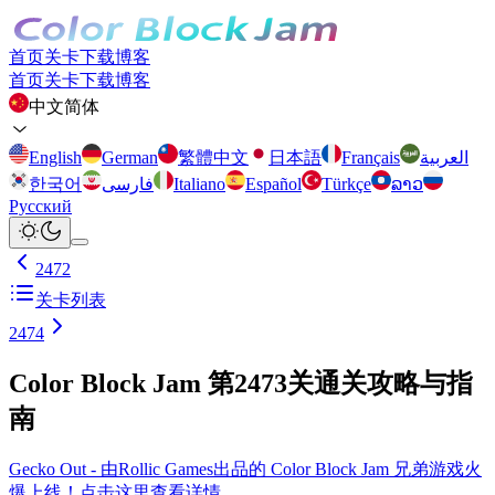
首页
关卡
下载
博客
首页
关卡
下载
博客
中文简体
English
German
繁體中文
日本語
Français
العربية
한국어
فارسی
Italiano
Español
Türkçe
ລາວ
Русский
2472
关卡列表
2474
Color Block Jam 第2473关通关攻略与指
南
Gecko Out - 由Rollic Games出品的 Color Block Jam 兄弟游戏火
爆上线！点击这里查看详情。