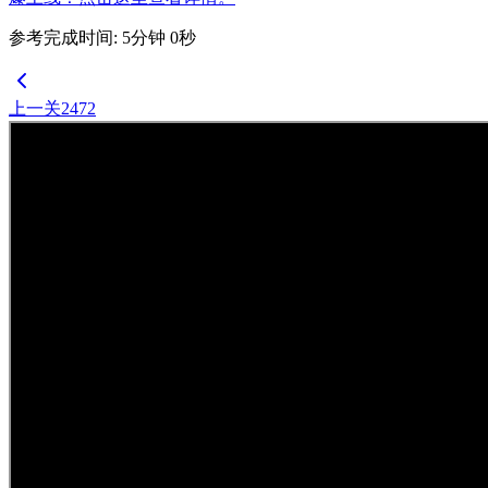
参考完成时间
:
5
分钟
0
秒
上一关
2472