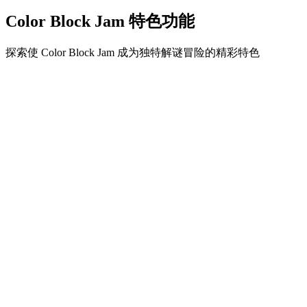
Color Block Jam 特色功能
探索使 Color Block Jam 成为独特解谜冒险的精彩特色
•
简单流畅的滑动机制
•
渐进的难度曲线
•
随关卡提升的策略深度
•
即时反馈和满意的方块匹配
•
颜色匹配门系统
•
策略性方块定位
•
多重解决方案