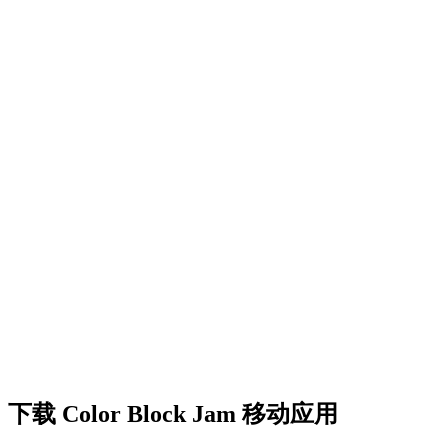
•
创意障碍挑战
•
多彩的方块设计
•
流畅的动画效果
•
清晰的视觉反馈
•
精致的用户界面
•
递增的复杂度
•
新机制的引入
•
基于时间的挑战
•
成就系统
下载 Color Block Jam 移动应用