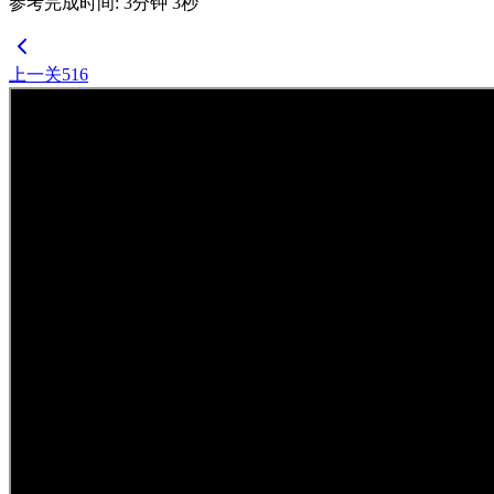
参考完成时间
:
3
分钟
3
秒
上一关
516