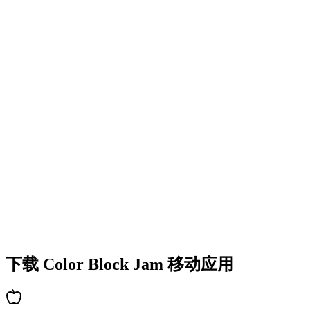
•
多彩的方块设计
•
流畅的动画效果
•
清晰的视觉反馈
•
精致的用户界面
•
递增的复杂度
•
新机制的引入
•
基于时间的挑战
•
成就系统
下载 Color Block Jam 移动应用