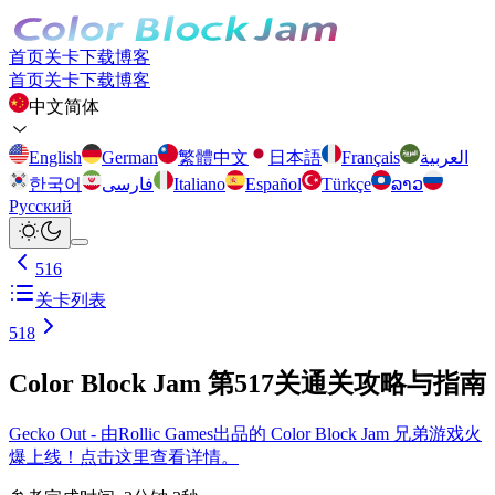
首页
关卡
下载
博客
首页
关卡
下载
博客
中文简体
English
German
繁體中文
日本語
Français
العربية
한국어
فارسی
Italiano
Español
Türkçe
ລາວ
Русский
516
关卡列表
518
Color Block Jam 第517关通关攻略与指南
Gecko Out - 由Rollic Games出品的 Color Block Jam 兄弟游戏火
爆上线！点击这里查看详情。