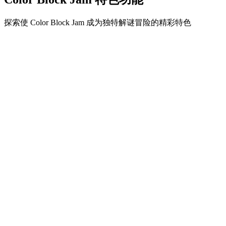
探索使 Color Block Jam 成为独特解谜冒险的精彩特色
•
简单流畅的滑动机制
•
渐进的难度曲线
•
随关卡提升的策略深度
•
即时反馈和满意的方块匹配
•
颜色匹配门系统
•
策略性方块定位
•
多重解决方案
•
创意障碍挑战