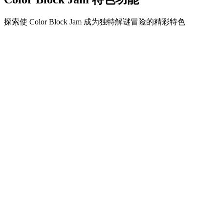
探索使 Color Block Jam 成为独特解谜冒险的精彩特色
•
简单流畅的滑动机制
•
渐进的难度曲线
•
随关卡提升的策略深度
•
即时反馈和满意的方块匹配
•
颜色匹配门系统
•
策略性方块定位
•
多重解决方案
•
创意障碍挑战