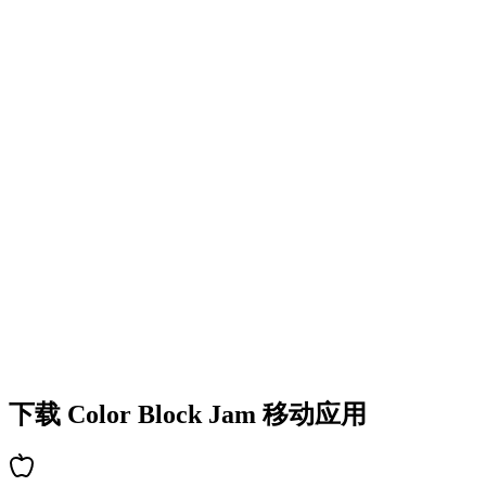
•
多彩的方块设计
•
流畅的动画效果
•
清晰的视觉反馈
•
精致的用户界面
•
递增的复杂度
•
新机制的引入
•
基于时间的挑战
•
成就系统
下载 Color Block Jam 移动应用