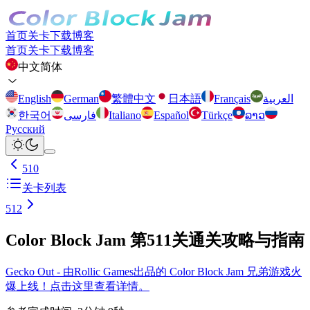
首页
关卡
下载
博客
首页
关卡
下载
博客
中文简体
English
German
繁體中文
日本語
Français
العربية
한국어
فارسی
Italiano
Español
Türkçe
ລາວ
Русский
510
关卡列表
512
Color Block Jam 第511关通关攻略与指南
Gecko Out - 由Rollic Games出品的 Color Block Jam 兄弟游戏火
爆上线！点击这里查看详情。