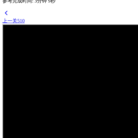
参考完成时间
:
3
分钟
9
秒
上一关
510