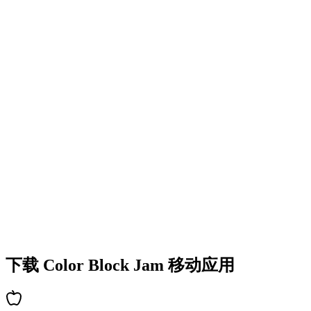
•
多彩的方块设计
•
流畅的动画效果
•
清晰的视觉反馈
•
精致的用户界面
•
递增的复杂度
•
新机制的引入
•
基于时间的挑战
•
成就系统
下载 Color Block Jam 移动应用