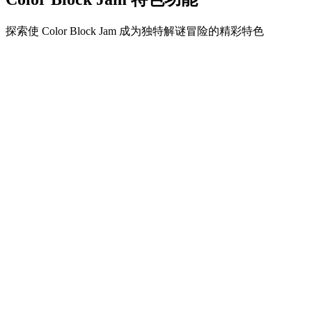
探索使 Color Block Jam 成为独特解谜冒险的精彩特色
•
简单流畅的滑动机制
•
渐进的难度曲线
•
随关卡提升的策略深度
•
即时反馈和满意的方块匹配
•
颜色匹配门系统
•
策略性方块定位
•
多重解决方案
•
创意障碍挑战