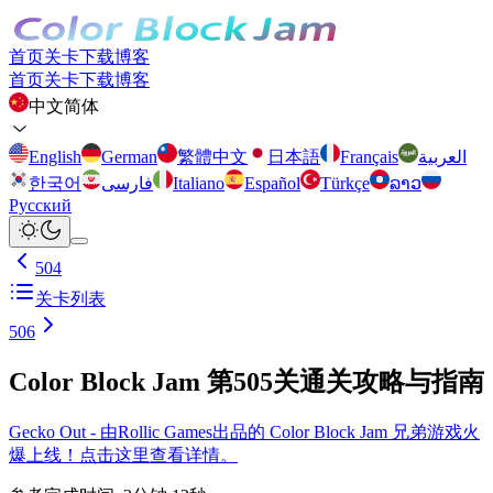
首页
关卡
下载
博客
首页
关卡
下载
博客
中文简体
English
German
繁體中文
日本語
Français
العربية
한국어
فارسی
Italiano
Español
Türkçe
ລາວ
Русский
504
关卡列表
506
Color Block Jam 第505关通关攻略与指南
Gecko Out - 由Rollic Games出品的 Color Block Jam 兄弟游戏火
爆上线！点击这里查看详情。