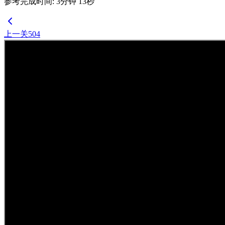
参考完成时间
:
3
分钟
13
秒
上一关
504