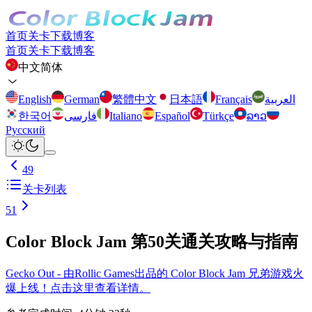
首页
关卡
下载
博客
首页
关卡
下载
博客
中文简体
English
German
繁體中文
日本語
Français
العربية
한국어
فارسی
Italiano
Español
Türkçe
ລາວ
Русский
49
关卡列表
51
Color Block Jam 第50关通关攻略与指南
Gecko Out - 由Rollic Games出品的 Color Block Jam 兄弟游戏火
爆上线！点击这里查看详情。