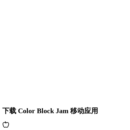
•
多彩的方块设计
•
流畅的动画效果
•
清晰的视觉反馈
•
精致的用户界面
•
递增的复杂度
•
新机制的引入
•
基于时间的挑战
•
成就系统
下载 Color Block Jam 移动应用