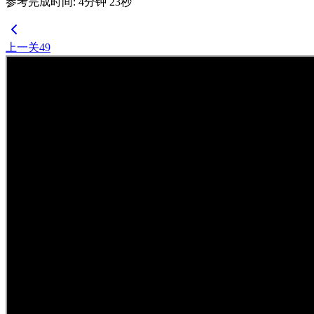
参考完成时间
:
4
分钟
23
秒
上一关
49