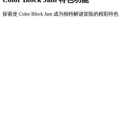
探索使 Color Block Jam 成为独特解谜冒险的精彩特色
•
简单流畅的滑动机制
•
渐进的难度曲线
•
随关卡提升的策略深度
•
即时反馈和满意的方块匹配
•
颜色匹配门系统
•
策略性方块定位
•
多重解决方案
•
创意障碍挑战