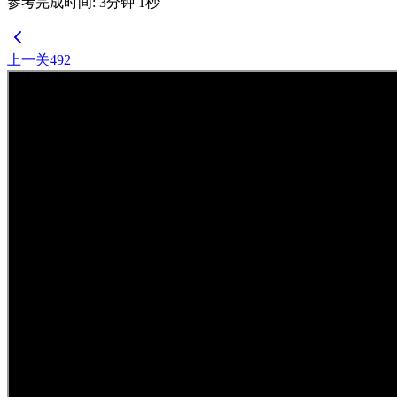
参考完成时间
:
3
分钟
1
秒
上一关
492