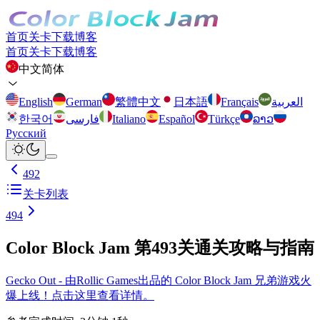
首页
关卡
下载
博客
首页
关卡
下载
博客
中文简体
English
German
繁體中文
日本語
Français
العربية
한국어
فارسی
Italiano
Español
Türkçe
ລາວ
Русский
492
关卡列表
494
Color Block Jam 第493关通关攻略与指南
Gecko Out - 由Rollic Games出品的 Color Block Jam 兄弟游戏火
爆上线！点击这里查看详情。