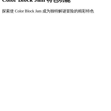
探索使 Color Block Jam 成为独特解谜冒险的精彩特色
•
简单流畅的滑动机制
•
渐进的难度曲线
•
随关卡提升的策略深度
•
即时反馈和满意的方块匹配
•
颜色匹配门系统
•
策略性方块定位
•
多重解决方案
•
创意障碍挑战