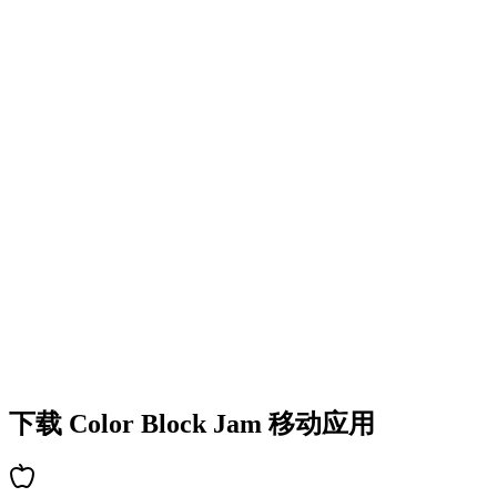
•
多彩的方块设计
•
流畅的动画效果
•
清晰的视觉反馈
•
精致的用户界面
•
递增的复杂度
•
新机制的引入
•
基于时间的挑战
•
成就系统
下载 Color Block Jam 移动应用