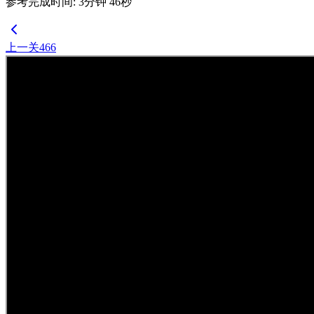
参考完成时间
:
3
分钟
46
秒
上一关
466