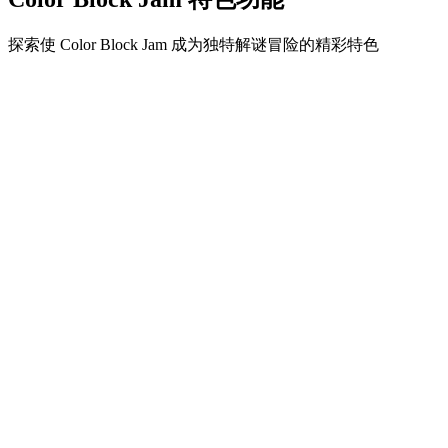
探索使 Color Block Jam 成为独特解谜冒险的精彩特色
•
简单流畅的滑动机制
•
渐进的难度曲线
•
随关卡提升的策略深度
•
即时反馈和满意的方块匹配
•
颜色匹配门系统
•
策略性方块定位
•
多重解决方案
•
创意障碍挑战