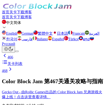
首页
关卡
下载
博客
首页
关卡
下载
博客
中文简体
English
German
繁體中文
日本語
Français
العربية
한국어
فارسی
Italiano
Español
Türkçe
ລາວ
Русский
466
关卡列表
468
Color Block Jam 第467关通关攻略与指南
Gecko Out - 由Rollic Games出品的 Color Block Jam 兄弟游戏火
爆上线！点击这里查看详情。