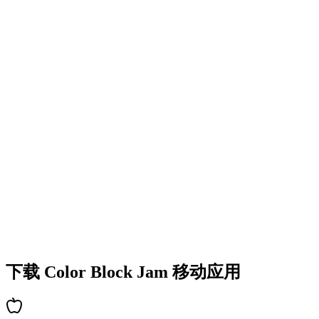
•
多彩的方块设计
•
流畅的动画效果
•
清晰的视觉反馈
•
精致的用户界面
•
递增的复杂度
•
新机制的引入
•
基于时间的挑战
•
成就系统
下载 Color Block Jam 移动应用