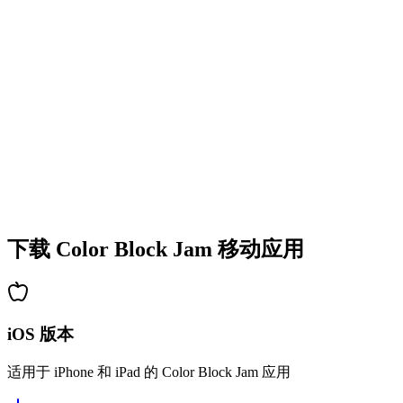
•
多彩的方块设计
•
流畅的动画效果
•
清晰的视觉反馈
•
精致的用户界面
•
递增的复杂度
•
新机制的引入
•
基于时间的挑战
•
成就系统
下载 Color Block Jam 移动应用
iOS 版本
适用于 iPhone 和 iPad 的 Color Block Jam 应用