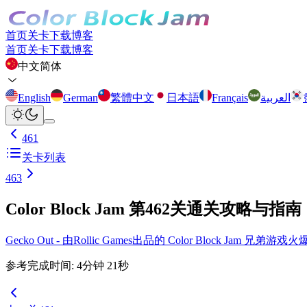
首页
关卡
下载
博客
首页
关卡
下载
博客
中文简体
English
German
繁體中文
日本語
Français
العربية
461
关卡列表
463
Color Block Jam 第462关通关攻略与指南
Gecko Out - 由Rollic Games出品的 Color Block Ja
参考完成时间
:
4
分钟
21
秒