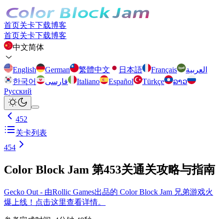
首页
关卡
下载
博客
首页
关卡
下载
博客
中文简体
English
German
繁體中文
日本語
Français
العربية
한국어
فارسی
Italiano
Español
Türkçe
ລາວ
Русский
452
关卡列表
454
Color Block Jam 第453关通关攻略与指南
Gecko Out - 由Rollic Games出品的 Color Block Jam 兄弟游戏火
爆上线！点击这里查看详情。