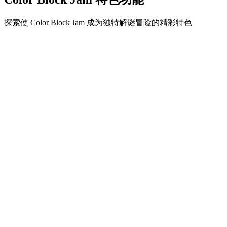
探索使 Color Block Jam 成为独特解谜冒险的精彩特色
•
简单流畅的滑动机制
•
渐进的难度曲线
•
随关卡提升的策略深度
•
即时反馈和满意的方块匹配
•
颜色匹配门系统
•
策略性方块定位
•
多重解决方案
•
创意障碍挑战