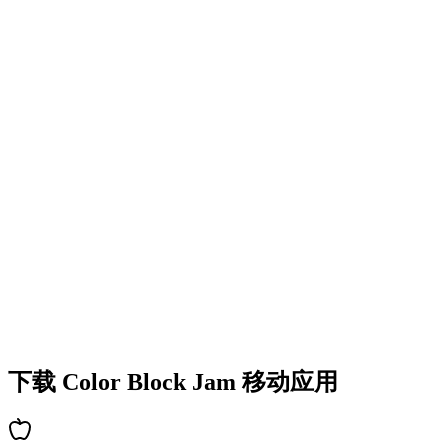
•
多彩的方块设计
•
流畅的动画效果
•
清晰的视觉反馈
•
精致的用户界面
•
递增的复杂度
•
新机制的引入
•
基于时间的挑战
•
成就系统
下载 Color Block Jam 移动应用