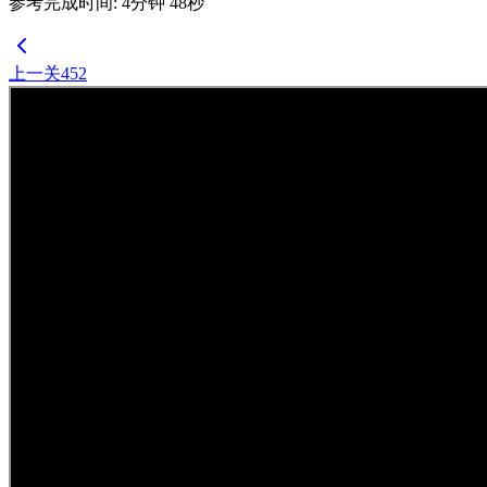
参考完成时间
:
4
分钟
48
秒
上一关
452