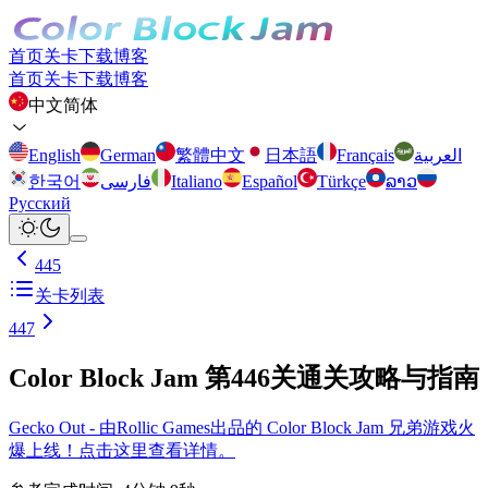
首页
关卡
下载
博客
首页
关卡
下载
博客
中文简体
English
German
繁體中文
日本語
Français
العربية
한국어
فارسی
Italiano
Español
Türkçe
ລາວ
Русский
445
关卡列表
447
Color Block Jam 第446关通关攻略与指南
Gecko Out - 由Rollic Games出品的 Color Block Jam 兄弟游戏火
爆上线！点击这里查看详情。