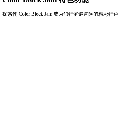
探索使 Color Block Jam 成为独特解谜冒险的精彩特色
•
简单流畅的滑动机制
•
渐进的难度曲线
•
随关卡提升的策略深度
•
即时反馈和满意的方块匹配
•
颜色匹配门系统
•
策略性方块定位
•
多重解决方案
•
创意障碍挑战