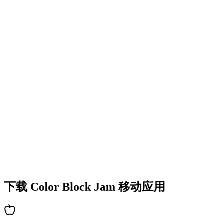
•
多彩的方块设计
•
流畅的动画效果
•
清晰的视觉反馈
•
精致的用户界面
•
递增的复杂度
•
新机制的引入
•
基于时间的挑战
•
成就系统
下载 Color Block Jam 移动应用