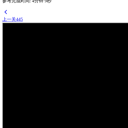
参考完成时间
:
4
分钟
9
秒
上一关
445