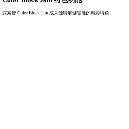
探索使 Color Block Jam 成为独特解谜冒险的精彩特色
•
简单流畅的滑动机制
•
渐进的难度曲线
•
随关卡提升的策略深度
•
即时反馈和满意的方块匹配
•
颜色匹配门系统
•
策略性方块定位
•
多重解决方案
•
创意障碍挑战