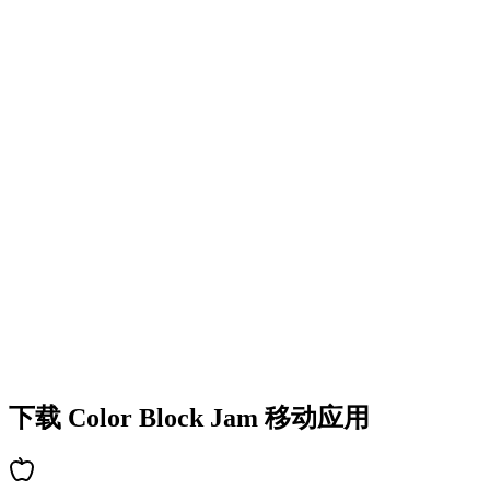
•
多彩的方块设计
•
流畅的动画效果
•
清晰的视觉反馈
•
精致的用户界面
•
递增的复杂度
•
新机制的引入
•
基于时间的挑战
•
成就系统
下载 Color Block Jam 移动应用