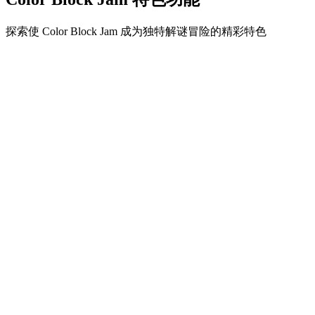
探索使 Color Block Jam 成为独特解谜冒险的精彩特色
•
简单流畅的滑动机制
•
渐进的难度曲线
•
随关卡提升的策略深度
•
即时反馈和满意的方块匹配
•
颜色匹配门系统
•
策略性方块定位
•
多重解决方案
•
创意障碍挑战