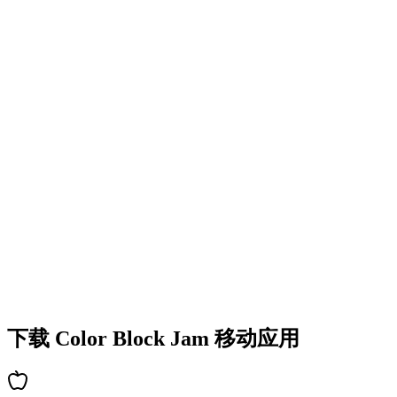
•
多彩的方块设计
•
流畅的动画效果
•
清晰的视觉反馈
•
精致的用户界面
•
递增的复杂度
•
新机制的引入
•
基于时间的挑战
•
成就系统
下载 Color Block Jam 移动应用