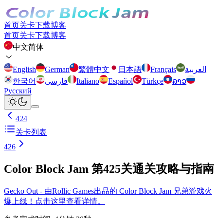
首页
关卡
下载
博客
首页
关卡
下载
博客
中文简体
English
German
繁體中文
日本語
Français
العربية
한국어
فارسی
Italiano
Español
Türkçe
ລາວ
Русский
424
关卡列表
426
Color Block Jam 第425关通关攻略与指南
Gecko Out - 由Rollic Games出品的 Color Block Jam 兄弟游戏火
爆上线！点击这里查看详情。