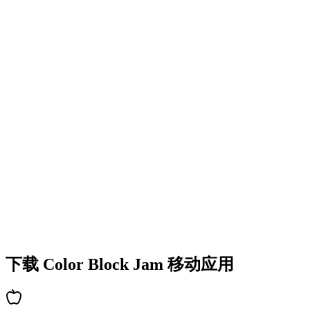
•
多彩的方块设计
•
流畅的动画效果
•
清晰的视觉反馈
•
精致的用户界面
•
递增的复杂度
•
新机制的引入
•
基于时间的挑战
•
成就系统
下载 Color Block Jam 移动应用