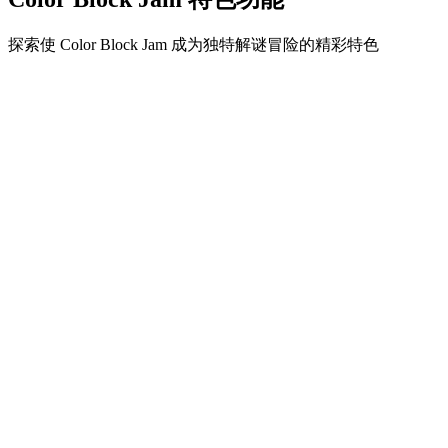
探索使 Color Block Jam 成为独特解谜冒险的精彩特色
•
简单流畅的滑动机制
•
渐进的难度曲线
•
随关卡提升的策略深度
•
即时反馈和满意的方块匹配
•
颜色匹配门系统
•
策略性方块定位
•
多重解决方案
•
创意障碍挑战