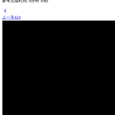
参考完成时间
:
4
分钟
30
秒
上一关
424