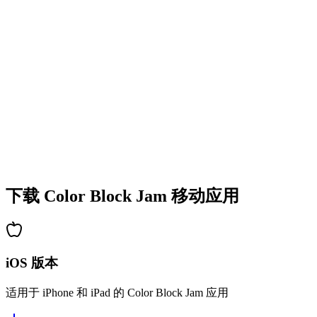
•
多彩的方块设计
•
流畅的动画效果
•
清晰的视觉反馈
•
精致的用户界面
•
递增的复杂度
•
新机制的引入
•
基于时间的挑战
•
成就系统
下载 Color Block Jam 移动应用
iOS 版本
适用于 iPhone 和 iPad 的 Color Block Jam 应用