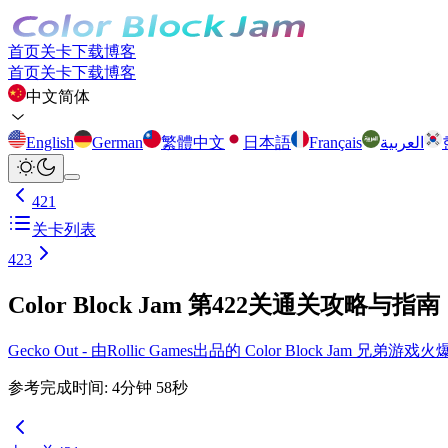
首页
关卡
下载
博客
首页
关卡
下载
博客
中文简体
English
German
繁體中文
日本語
Français
العربية
421
关卡列表
423
Color Block Jam 第422关通关攻略与指南
Gecko Out - 由Rollic Games出品的 Color Block Ja
参考完成时间
:
4
分钟
58
秒