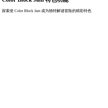
探索使 Color Block Jam 成为独特解谜冒险的精彩特色
•
简单流畅的滑动机制
•
渐进的难度曲线
•
随关卡提升的策略深度
•
即时反馈和满意的方块匹配
•
颜色匹配门系统
•
策略性方块定位
•
多重解决方案
•
创意障碍挑战