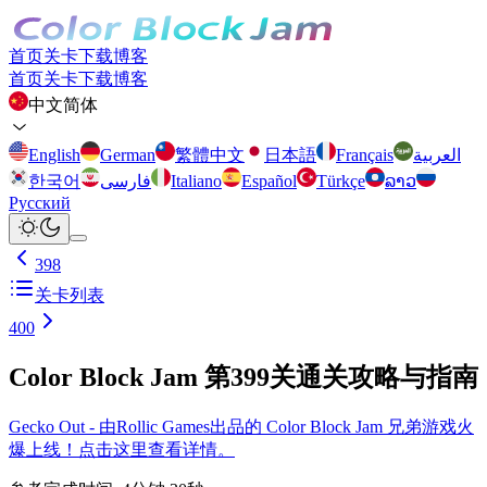
首页
关卡
下载
博客
首页
关卡
下载
博客
中文简体
English
German
繁體中文
日本語
Français
العربية
한국어
فارسی
Italiano
Español
Türkçe
ລາວ
Русский
398
关卡列表
400
Color Block Jam 第399关通关攻略与指南
Gecko Out - 由Rollic Games出品的 Color Block Jam 兄弟游戏火
爆上线！点击这里查看详情。