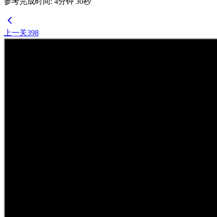
参考完成时间
:
4
分钟
30
秒
上一关
398