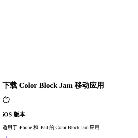
•
多彩的方块设计
•
流畅的动画效果
•
清晰的视觉反馈
•
精致的用户界面
•
递增的复杂度
•
新机制的引入
•
基于时间的挑战
•
成就系统
下载 Color Block Jam 移动应用
iOS 版本
适用于 iPhone 和 iPad 的 Color Block Jam 应用