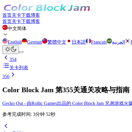
首页
关卡
下载
博客
首页
关卡
下载
博客
中文简体
English
German
繁體中文
日本語
Français
العربية
354
关卡列表
356
Color Block Jam 第355关通关攻略与指南
Gecko Out - 由Rollic Games出品的 Color Block Ja
参考完成时间
:
3
分钟
52
秒