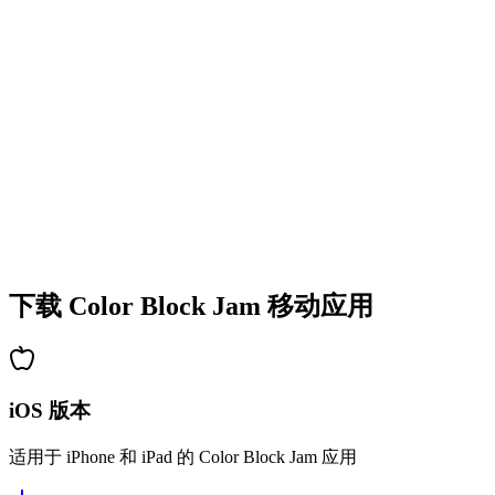
•
多彩的方块设计
•
流畅的动画效果
•
清晰的视觉反馈
•
精致的用户界面
•
递增的复杂度
•
新机制的引入
•
基于时间的挑战
•
成就系统
下载 Color Block Jam 移动应用
iOS 版本
适用于 iPhone 和 iPad 的 Color Block Jam 应用