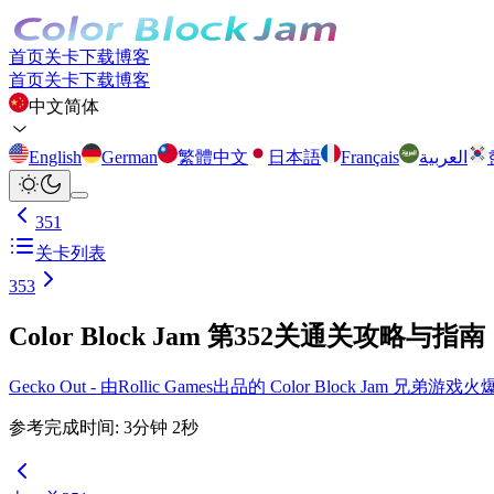
首页
关卡
下载
博客
首页
关卡
下载
博客
中文简体
English
German
繁體中文
日本語
Français
العربية
351
关卡列表
353
Color Block Jam 第352关通关攻略与指南
Gecko Out - 由Rollic Games出品的 Color Block Ja
参考完成时间
:
3
分钟
2
秒