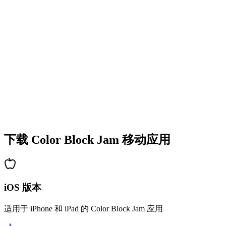
•
多彩的方块设计
•
流畅的动画效果
•
清晰的视觉反馈
•
精致的用户界面
•
递增的复杂度
•
新机制的引入
•
基于时间的挑战
•
成就系统
下载 Color Block Jam 移动应用
iOS 版本
适用于 iPhone 和 iPad 的 Color Block Jam 应用