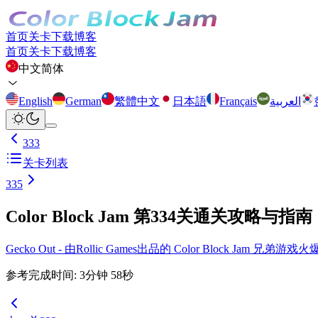
首页
关卡
下载
博客
首页
关卡
下载
博客
中文简体
English
German
繁體中文
日本語
Français
العربية
333
关卡列表
335
Color Block Jam 第334关通关攻略与指南
Gecko Out - 由Rollic Games出品的 Color Block Ja
参考完成时间
:
3
分钟
58
秒