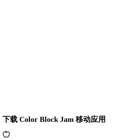
•
多彩的方块设计
•
流畅的动画效果
•
清晰的视觉反馈
•
精致的用户界面
•
递增的复杂度
•
新机制的引入
•
基于时间的挑战
•
成就系统
下载 Color Block Jam 移动应用