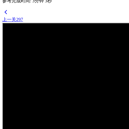
参考完成时间
:
3
分钟
3
秒
上一关
297