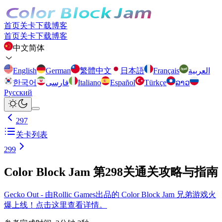
首页
关卡
下载
博客
首页
关卡
下载
博客
中文简体
English
German
繁體中文
日本語
Français
العربية
한국어
فارسی
Italiano
Español
Türkçe
ລາວ
Русский
297
关卡列表
299
Color Block Jam 第298关通关攻略与指南
Gecko Out - 由Rollic Games出品的 Color Block Jam 兄弟游戏火
爆上线！点击这里查看详情。