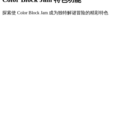
探索使 Color Block Jam 成为独特解谜冒险的精彩特色
•
简单流畅的滑动机制
•
渐进的难度曲线
•
随关卡提升的策略深度
•
即时反馈和满意的方块匹配
•
颜色匹配门系统
•
策略性方块定位
•
多重解决方案
•
创意障碍挑战