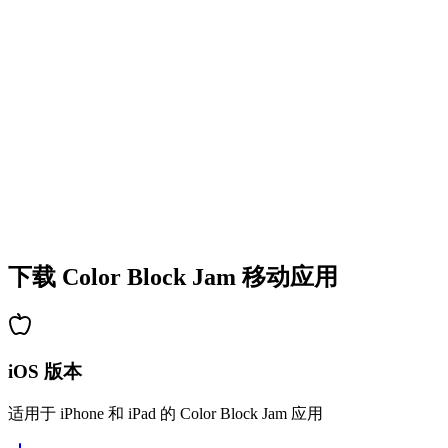
•
多彩的方块设计
•
流畅的动画效果
•
清晰的视觉反馈
•
精致的用户界面
•
递增的复杂度
•
新机制的引入
•
基于时间的挑战
•
成就系统
下载 Color Block Jam 移动应用
iOS 版本
适用于 iPhone 和 iPad 的 Color Block Jam 应用