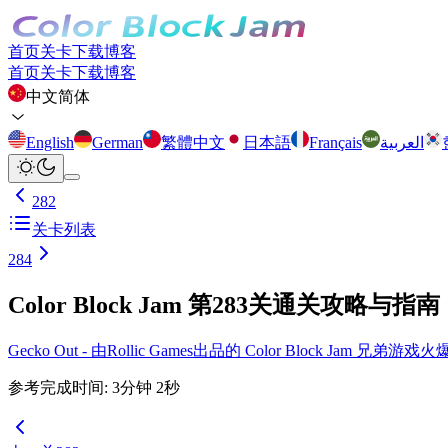
首页
关卡
下载
博客
首页
关卡
下载
博客
中文简体
English
German
繁體中文
日本語
Français
العربية
282
关卡列表
284
Color Block Jam 第283关通关攻略与指南
Gecko Out - 由Rollic Games出品的 Color Block Ja
参考完成时间
:
3
分钟
2
秒