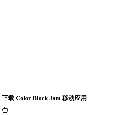
•
多彩的方块设计
•
流畅的动画效果
•
清晰的视觉反馈
•
精致的用户界面
•
递增的复杂度
•
新机制的引入
•
基于时间的挑战
•
成就系统
下载 Color Block Jam 移动应用