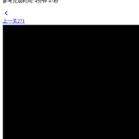
参考完成时间
:
4
分钟
47
秒
上一关
271