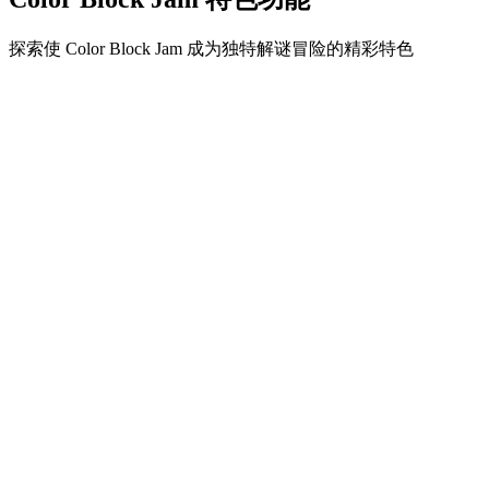
探索使 Color Block Jam 成为独特解谜冒险的精彩特色
•
简单流畅的滑动机制
•
渐进的难度曲线
•
随关卡提升的策略深度
•
即时反馈和满意的方块匹配
•
颜色匹配门系统
•
策略性方块定位
•
多重解决方案
•
创意障碍挑战