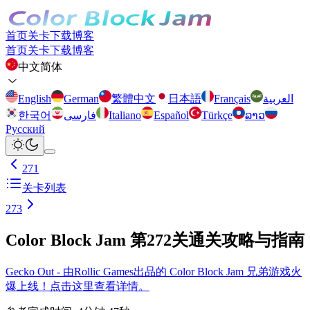
首页
关卡
下载
博客
首页
关卡
下载
博客
中文简体
English
German
繁體中文
日本語
Français
العربية
한국어
فارسی
Italiano
Español
Türkçe
ລາວ
Русский
271
关卡列表
273
Color Block Jam 第272关通关攻略与指南
Gecko Out - 由Rollic Games出品的 Color Block Jam 兄弟游戏火
爆上线！点击这里查看详情。